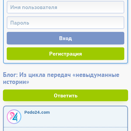
Регистрация
Блог: Из цикла передач «невыдуманные
истории»
Ответить
Pedo24.com