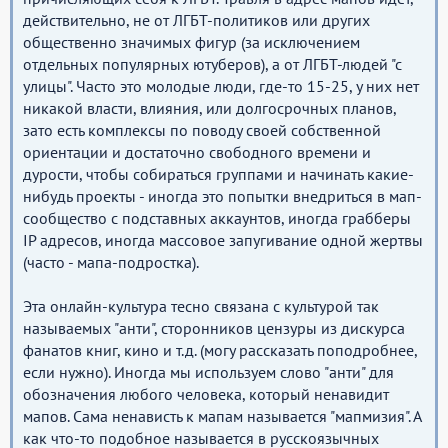
действительно, не от ЛГБТ-политиков или других
общественно значимых фигур (за исключением
отдельных популярных ютуберов), а от ЛГБТ-людей "с
улицы". Часто это молодые люди, где-то 15-25, у них нет
никакой власти, влияния, или долгосрочных планов,
зато есть комплексы по поводу своей собственной
ориентации и достаточно свободного времени и
дурости, чтобы собираться группами и начинать какие-
нибудь проекты - иногда это попытки внедриться в мап-
сообщество с подставных аккаунтов, иногда грабберы
IP адресов, иногда массовое запугивание одной жертвы
(часто - мапа-подростка).
Эта онлайн-культура тесно связана с культурой так
называемых "анти", сторонников цензуры из дискурса
фанатов книг, кино и т.д. (могу рассказать поподробнее,
если нужно). Иногда мы используем слово "анти" для
обозначения любого человека, который ненавидит
мапов. Сама ненависть к мапам называется "мапмизия". А
как что-то подобное называется в русскоязычных