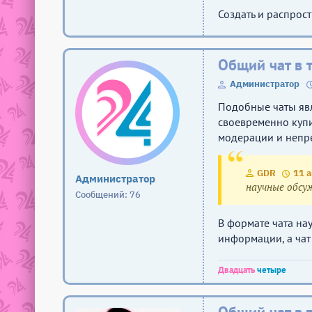
Создать и распрост
Общий чат в 
Администратор
Подобные чаты яв
своевременно купи
модерации и непре
GDR
11 а
Администратор
научные обсу
Сообщений: 76
В формате чата н
информации, а чат
Двадцать
четыре