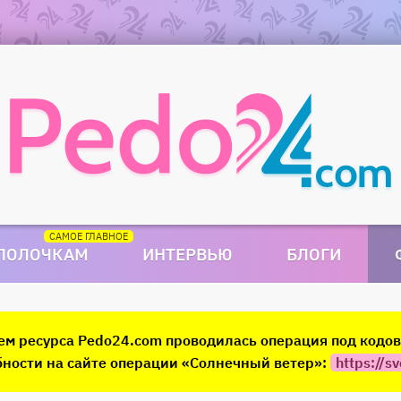
 ПОЛОЧКАМ
ИНТЕРВЬЮ
БЛОГИ
ием ресурса Pedo24.com проводилась операция под код
ности на сайте операции «Солнечный ветер»:
https://sv