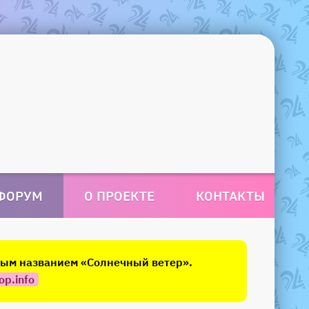
ФОРУМ
О ПРОЕКТЕ
КОНТАКТЫ
овым названием «Солнечный ветер».
op.info