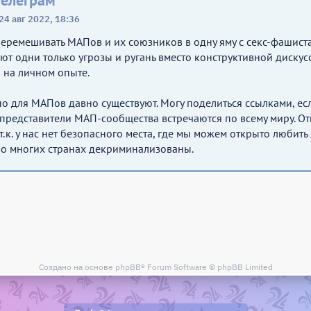
телеграм
24 авг 2022, 18:36
перемешивать МАПов и их союзников в одну яму с секс-фашис
т одни только угрозы и ругань вместо конструктивной дискусси
 на личном опыте.
о для МАПов давно существуют. Могу поделиться ссылками, есл
. представители МАП-сообщества встречаются по всему миру. От
 т.к. у нас нет безопасного места, где мы можем открыто любит
 во многих странах декриминализованы.
Создано на основе
phpBB
® Forum Software © phpBB Limited