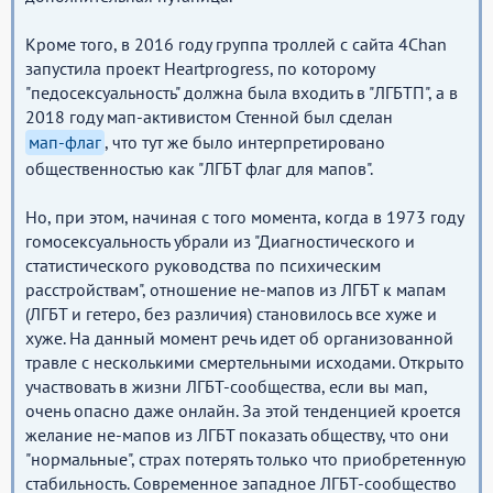
Кроме того, в 2016 году группа троллей с сайта 4Chan
запустила проект Heartprogress, по которому
"педосексуальность" должна была входить в "ЛГБТП", а в
2018 году мап-активистом Стенной был сделан
мап-флаг
, что тут же было интерпретировано
общественностью как "ЛГБТ флаг для мапов".
Но, при этом, начиная с того момента, когда в 1973 году
гомосексуальность убрали из "Диагностического и
статистического руководства по психическим
расстройствам", отношение не-мапов из ЛГБТ к мапам
(ЛГБТ и гетеро, без различия) становилось все хуже и
хуже. На данный момент речь идет об организованной
травле с несколькими смертельными исходами. Открыто
участвовать в жизни ЛГБТ-сообщества, если вы мап,
очень опасно даже онлайн. За этой тенденцией кроется
желание не-мапов из ЛГБТ показать обществу, что они
"нормальные", страх потерять только что приобретенную
стабильность. Современное западное ЛГБТ-сообщество