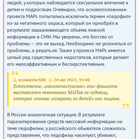
людей, у которых наблюдается сексуальное влечение к
детям и подросткам. Очевидно, что основоположники
проекта MAPs попытались исключить термин «педофил»
из-за негативного окраса, который он приобрёл в
результате зашкаливающего объёма ложной
информации в СМИ. Мы уверены, что бегство от
проблемы — это не выход. Необходимо не уклоняться от
проблемы, а решать её. Также у проекта MAPs имеется
целый ряд существенных недостатков, которые делают
его малоэффективным и бесперспективным.
ecowarrier100
24 авг 2022, 19:40
Естественно, «законопослушные» секс-фашисты
выставляют невиновных МАПов за чудовищ,
которые готовы «сожрать их детей» как хищник.
В России аналогичная ситуация. В результате
паразитирования средств массовой информации на
теме педофилии, у российского обывателя сложилось
представление, что педофилы насилуют, убивают,