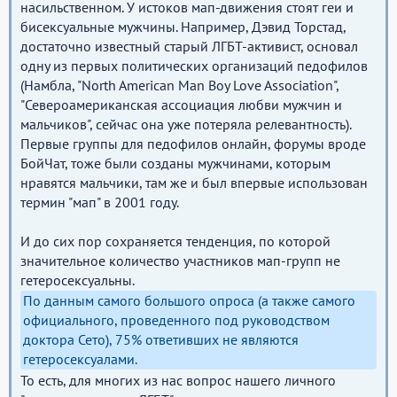
насильственном. У истоков мап-движения стоят геи и
бисексуальные мужчины. Например, Дэвид Торстад,
достаточно известный старый ЛГБТ-активист, основал
одну из первых политических организаций педофилов
(Намбла, "North American Man Boy Love Association",
"Североамериканская ассоциация любви мужчин и
мальчиков", сейчас она уже потеряла релевантность).
Первые группы для педофилов онлайн, форумы вроде
БойЧат, тоже были созданы мужчинами, которым
нравятся мальчики, там же и был впервые использован
термин "мап" в 2001 году.
И до сих пор сохраняется тенденция, по которой
значительное количество участников мап-групп не
гетеросексуальны.
По данным самого большого опроса (а также самого
официального, проведенного под руководством
доктора Сето), 75% ответивших не являются
гетеросексуалами.
То есть, для многих из нас вопрос нашего личного