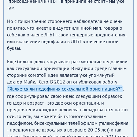
"присоединения к ЛГБТ" в принципе не стоит - мы уже
там.
Но с точки зрения стороннего наблюдателя не очень
понятно, что имеет в виду тот или иной мап, говоря о
себе как о члене ЛГБТ - свои гендерные предпочтения,
или включение педофилии в ЛГБТ в качестве пятой
буквы.
Еще больше дело запутывает рассмотрение педофилии
как сексуальной ориентации. В научной среде главным
сторонником этой идеи является уже упомянутый
доктор Майкл Сето. В 2012 он опубликовал работу
"Является ли педофилия сексуальной ориентацией?"
,
где сформулировал свою идею следующим образом:
гендер и возраст - это две оси ориентации, и
предпочтения каждого человека накладываются на эти
оси. То есть, вы можете быть гомосексуальным
педофилом, бисексуальным телейофилом (телейофилия
- предпочтение взрослых в возрасте 20-35 лет) и так
далее. Именно такой логикой пользовалась в 2013 году