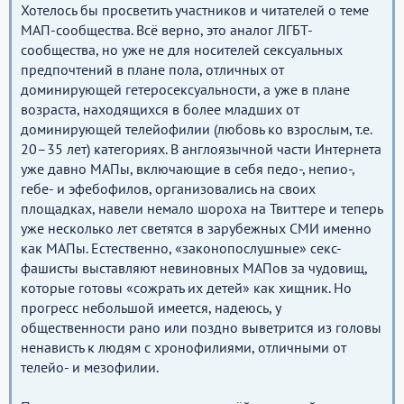
Хотелось бы просветить участников и читателей о теме
МАП-сообщества. Всё верно, это аналог ЛГБТ-
сообщества, но уже не для носителей сексуальных
предпочтений в плане пола, отличных от
доминирующей гетеросексуальности, а уже в плане
возраста, находящихся в более младших от
доминирующей телейофилии (любовь ко взрослым, т.е.
20–35 лет) категориях. В англоязычной части Интернета
уже давно МАПы, включающие в себя педо-, непио-,
гебе- и эфебофилов, организовались на своих
площадках, навели немало шороха на Твиттере и теперь
уже несколько лет светятся в зарубежных СМИ именно
как МАПы. Естественно, «законопослушные» секс-
фашисты выставляют невиновных МАПов за чудовищ,
которые готовы «сожрать их детей» как хищник. Но
прогресс небольшой имеется, надеюсь, у
общественности рано или поздно выветрится из головы
ненависть к людям с хронофилиями, отличными от
телейо- и мезофилии.