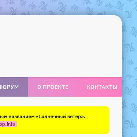
ФОРУМ
О ПРОЕКТЕ
КОНТАКТЫ
овым названием «Солнечный ветер».
op.info