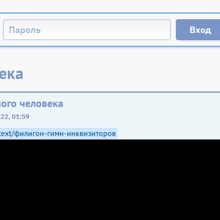
ека
ого человека
22, 01:59
u/text/филигон-гимн-инквизиторов