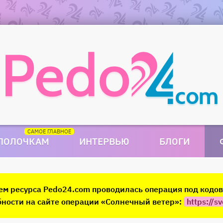
 ПОЛОЧКАМ
ИНТЕРВЬЮ
БЛОГИ
ием ресурса Pedo24.com проводилась операция под код
ности на сайте операции «Солнечный ветер»:
https://sv