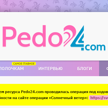
 ПОЛОЧКАМ
ИНТЕРВЬЮ
БЛОГИ
ием ресурса Pedo24.com проводилась операция под код
ности на сайте операции «Солнечный ветер»:
https://sv