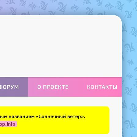
ФОРУМ
О ПРОЕКТЕ
КОНТАКТЫ
овым названием «Солнечный ветер».
op.info