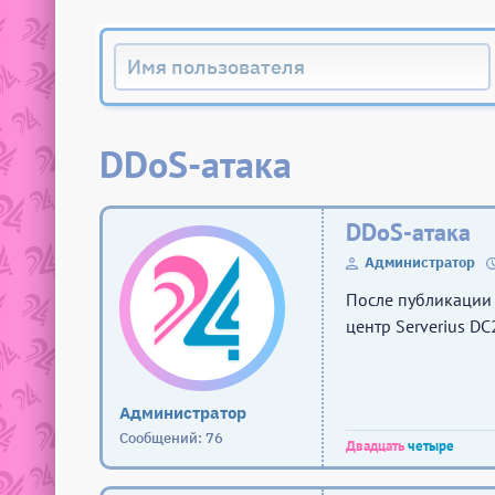
DDoS-атака
DDoS-атака
Администратор
После публикации 
центр Serverius D
Администратор
Сообщений: 76
Двадцать
четыре