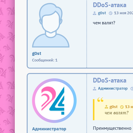
DDoS-атака
g0st
13 ноя 20
чем валят?
g0st
Сообщений: 1
DDoS-атака
Администратор
g0st
13 н
чем валят?
Преимущественно 
Администратор