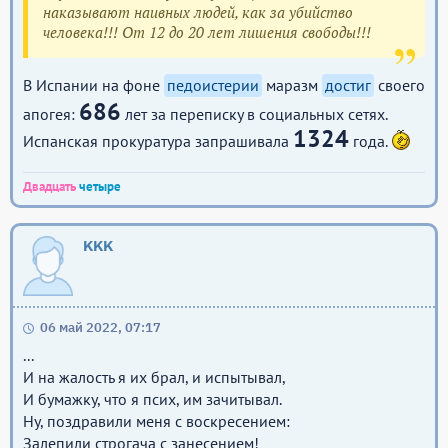
наказывают наивных людей, как за убийство
человека!!! От 12 до 20 лет лишения свободы!!!
В Испании на фоне
педоистерии
маразм
достиг
своего
686
апогея:
лет за переписку в социальных сетях.
1324
Испанская прокуратура запрашивала
года.
Двадцать
четыре
KKK
06 май 2022, 07:17
...
И на жалость я их брал, и испытывал,
И бумажку, что я псих, им зачитывал.
Ну, поздравили меня с воскресением:
Залепили строгача с занесением!