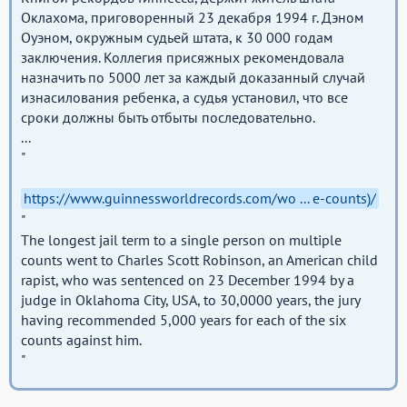
Оклахома, приговоренный 23 декабря 1994 г. Дэном
Оуэном, окружным судьей штата, к 30 000 годам
заключения. Коллегия присяжных рекомендовала
назначить по 5000 лет за каждый доказанный случай
изнасилования ребенка, а судья установил, что все
сроки должны быть отбыты последовательно.
...
"
https://www.guinnessworldrecords.com/wo ... e-counts)/
"
The longest jail term to a single person on multiple
counts went to Charles Scott Robinson, an American child
rapist, who was sentenced on 23 December 1994 by a
judge in Oklahoma City, USA, to 30,0000 years, the jury
having recommended 5,000 years for each of the six
counts against him.
"