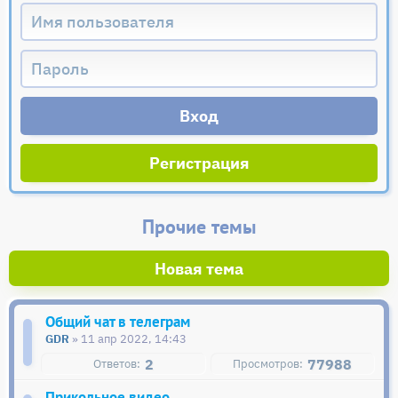
Регистрация
Прочие темы
Новая тема
Общий чат в телеграм
GDR
» 11 апр 2022, 14:43
2
77988
Прикольное видео