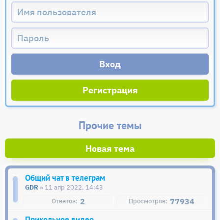
Регистрация
Прочие темы
Новая тема
Общий чат в телеграм
GDR
» 11 апр 2022, 14:43
2
77934
Прикольное видео