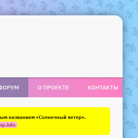
ФОРУМ
О ПРОЕКТЕ
КОНТАКТЫ
овым названием «Солнечный ветер».
op.info