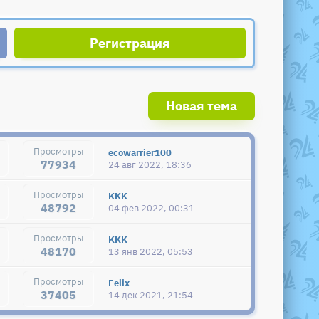
Регистрация
Новая тема
ecowarrier100
77934
24 авг 2022, 18:36
KKK
48792
04 фев 2022, 00:31
KKK
48170
13 янв 2022, 05:53
Felix
37405
14 дек 2021, 21:54