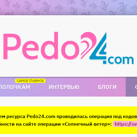
 ПОЛОЧКАМ
ИНТЕРВЬЮ
БЛОГИ
ием ресурса Pedo24.com проводилась операция под код
ности на сайте операции «Солнечный ветер»:
https://sv