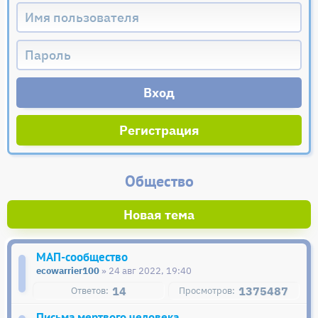
Регистрация
Общество
Новая тема
МАП-сообщество
ecowarrier100
» 24 авг 2022, 19:40
14
1375487
Письма мертвого человека