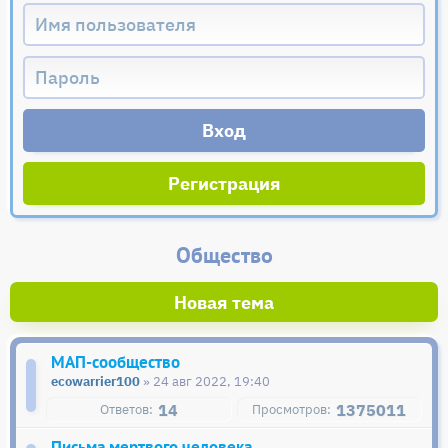
Регистрация
Общество
Новая тема
МАП-сообщество
ecowarrier100
» 24 авг 2022, 19:40
14
1375011
Письма мертвого человека