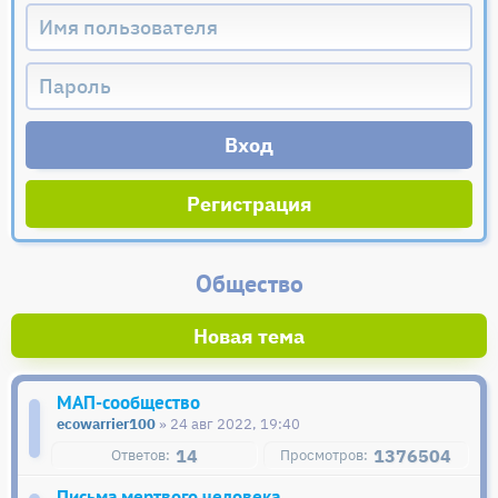
Регистрация
Общество
Новая тема
МАП-сообщество
ecowarrier100
» 24 авг 2022, 19:40
14
1376504
Письма мертвого человека