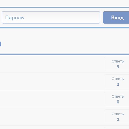
а
9
2
0
1