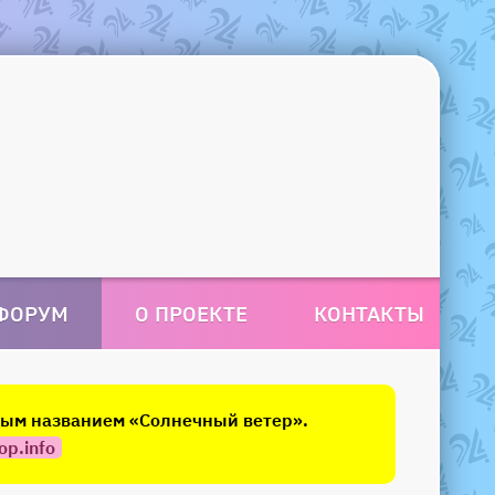
ФОРУМ
О ПРОЕКТЕ
КОНТАКТЫ
овым названием «Солнечный ветер».
op.info