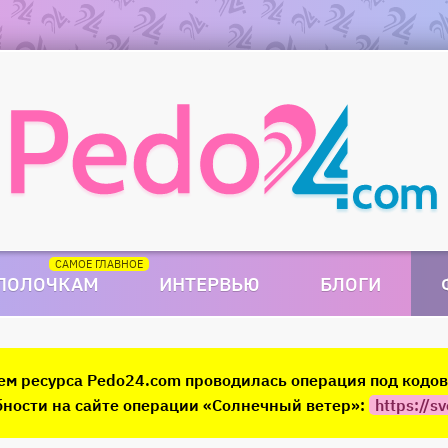
 ПОЛОЧКАМ
ИНТЕРВЬЮ
БЛОГИ
ием ресурса Pedo24.com проводилась операция под код
ности на сайте операции «Солнечный ветер»:
https://sv