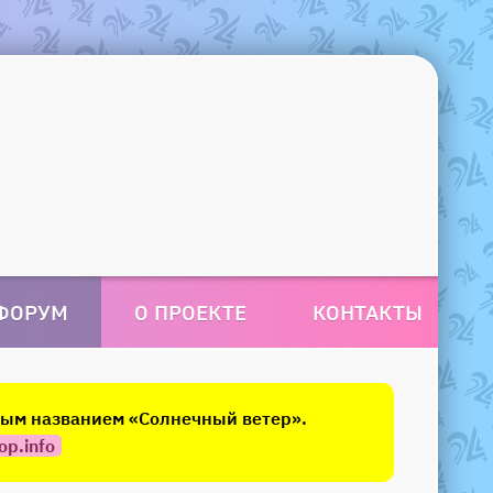
ФОРУМ
О ПРОЕКТЕ
КОНТАКТЫ
овым названием «Солнечный ветер».
op.info