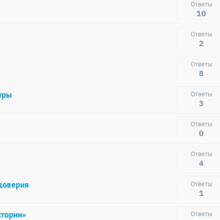
10
2
8
уры
3
0
4
 доверия
1
стории»