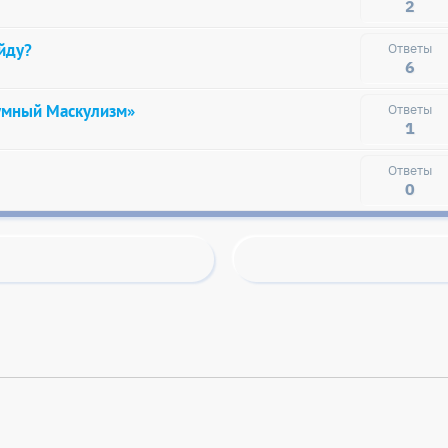
2
айду?
6
умный Маскулизм»
1
0