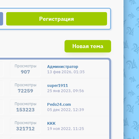
Регистрация
Новая тема
Администратор
907
13 фев 2026, 01:35
super1911
72259
25 янв 2023, 09:56
Pedo24.com
153223
05 дек 2022, 12:39
KKK
321712
19 ноя 2022, 11:25