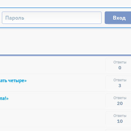
0
ать четыре»
3
ла!»
20
10