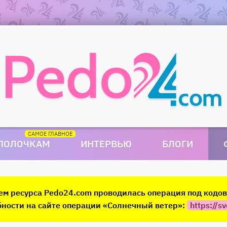
 ПОЛОЧКАМ
ИНТЕРВЬЮ
БЛОГИ
ием ресурса Pedo24.com проводилась операция под код
ности на сайте операции «Солнечный ветер»:
https://sv