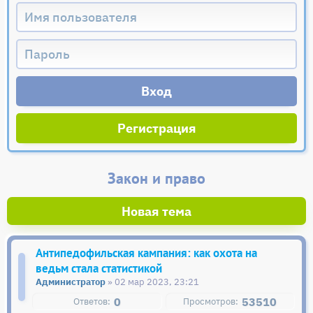
Регистрация
Закон и право
Новая тема
Антипедофильская кампания: как охота на
ведьм стала статистикой
Администратор
» 02 мар 2023, 23:21
0
53510