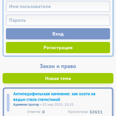
Регистрация
Закон и право
Новая тема
Антипедофильская кампания: как охота на
ведьм стала статистикой
Администратор
» 02 мар 2023, 23:21
0
53511