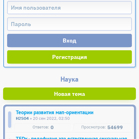
Регистрация
Наука
Новая тема
Теории развития мап-ориентации
H2SO4
» 20 сен 2022, 02:50
0
54699
TEDx - педофилия это естественная сексуальная