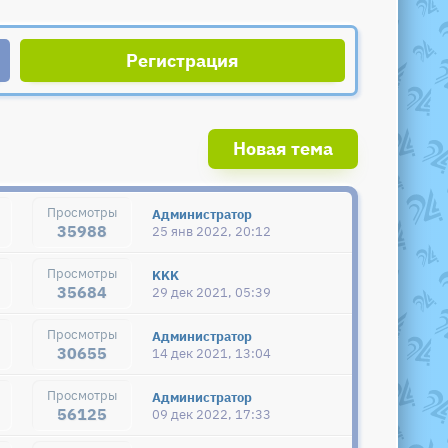
Регистрация
Новая тема
Администратор
35988
25 янв 2022, 20:12
KKK
35684
29 дек 2021, 05:39
Администратор
30655
14 дек 2021, 13:04
Администратор
56125
09 дек 2022, 17:33