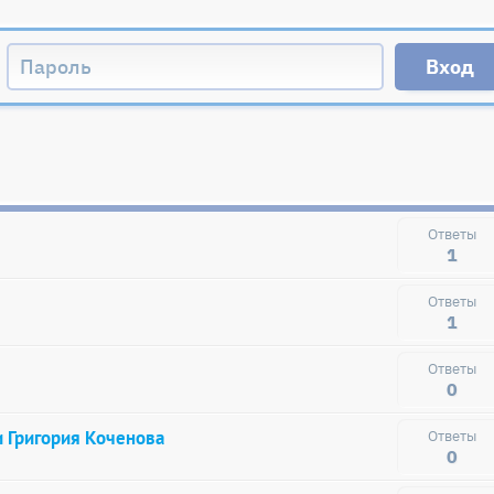
1
1
0
и Григория Коченова
0