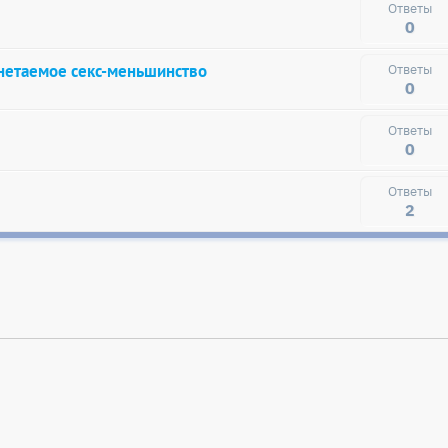
0
нетаемое секс-меньшинство
0
0
2