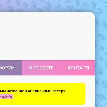
ФОРУМ
О ПРОЕКТЕ
КОНТАКТЫ
овым названием «Солнечный ветер».
op.info