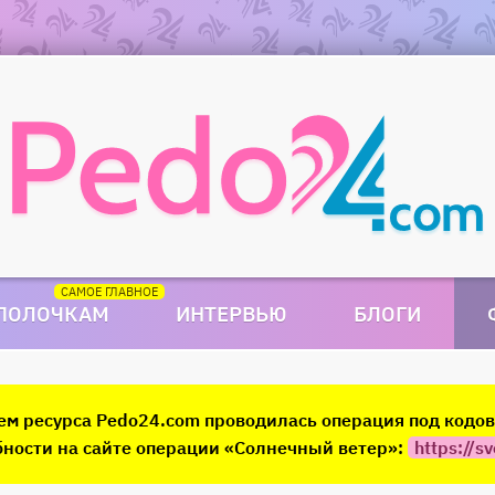
 ПОЛОЧКАМ
ИНТЕРВЬЮ
БЛОГИ
ием ресурса Pedo24.com проводилась операция под код
ности на сайте операции «Солнечный ветер»:
https://sv